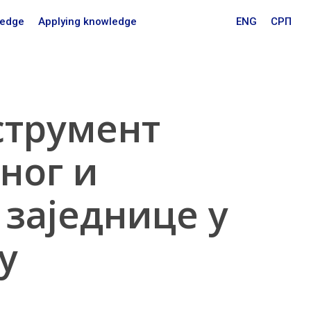
Menu
ledge
Applying knowledge
ENG
СРП
струмент
ног и
заједнице у
у