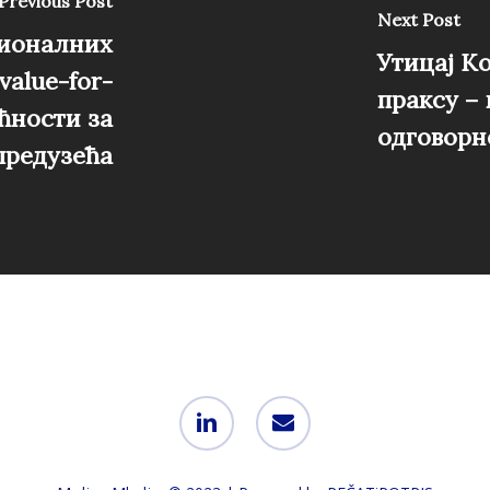
Previous Post
Next Post
ионалних
Утицај К
value-for-
праксу –
ћности за
одговорн
предузећа
linkedin
email