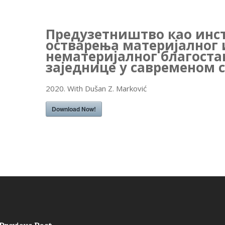
Предузетништво као инс
остварења материјалног 
нематеријалног благост
заједнице у савременом 
2020. With Dušan Z. Marković
Download Now!