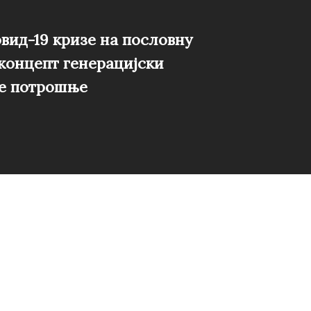
овид-19 кризе на пословну
 концепт генерацијски
е потрошње