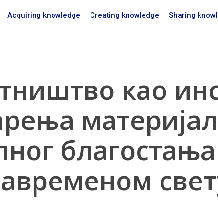
Acquiring knowledge
Creating knowledge
Sharing know
тништво као ин
арења материјал
лног благостања 
савременом свет